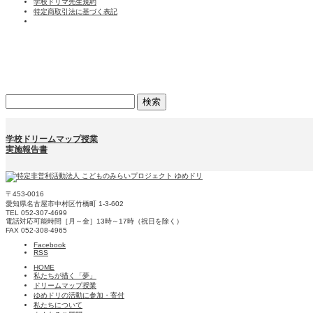
学校ドリマ先生規約
特定商取引法に基づく表記
検
索:
学校ドリームマップ授業
実施報告書
〒453-0016
愛知県名古屋市中村区竹橋町 1-3-602
TEL 052-307-4699
電話対応可能時間［月～金］13時～17時（祝日を除く）
FAX 052-308-4965
Facebook
RSS
HOME
私たちが描く「夢」
ドリームマップ授業
ゆめドリの活動に参加・寄付
私たちについて