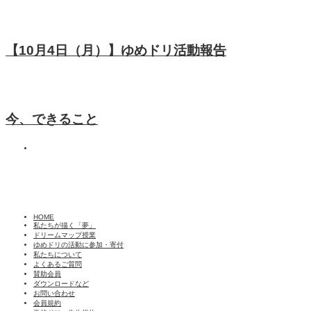
【10月4日（月）】ゆめドリ活動報告
今、できること
HOME
私たちが描く「夢」
ドリームマップ授業
ゆめドリの活動に参加・寄付
私たちについて
よくあるご質問
賛助会員
ダウンロードなど
お問い合わせ
会員規約